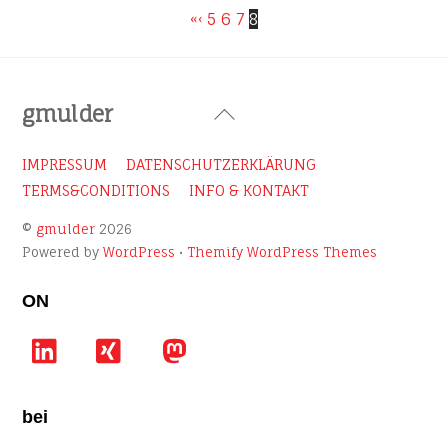
«
‹
5
6
7
8
Back
gmulder
To
Top
IMPRESSUM
DATENSCHUTZERKLÄRUNG
TERMS&CONDITIONS
INFO & KONTAKT
©
gmulder
2026
Powered by
WordPress
•
Themify WordPress Themes
ON
LinkedIn
Xing
Mastodon
bei