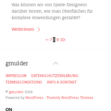
Was können wir von Spiele-Designern
darüber lernen, wie man Oberflächen für
komplexe Anwendungen gestaltet?
Weiterlesen
«
‹
7
8
9
10
›
Back
gmulder
To
Top
IMPRESSUM
DATENSCHUTZERKLÄRUNG
TERMS&CONDITIONS
INFO & KONTAKT
©
gmulder
2026
Powered by
WordPress
•
Themify WordPress Themes
ON