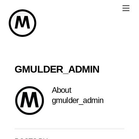
Skip
Me
to
content
GMULDER_ADMIN
About
gmulder_admin