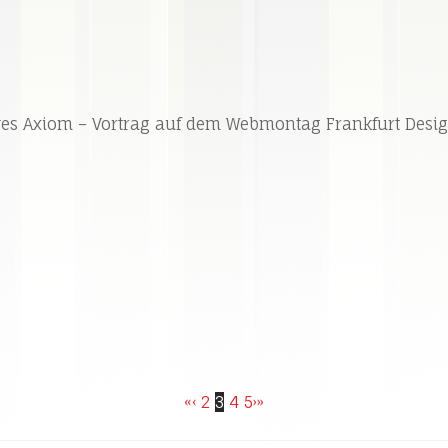
ves Axiom – Vortrag auf dem Webmontag Frankfurt Design
«
‹
2
3
4
5
›
»