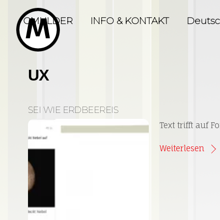
Skip
to
GMULDER
INFO & KONTAKT
Deuts
content
UX
SEI WIE ERDBEEREIS
Text trifft auf 
Weiterlesen