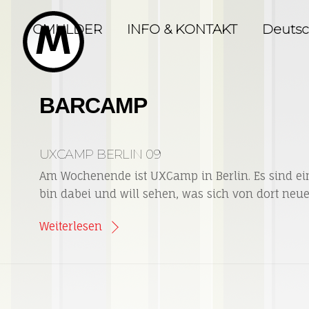
Skip
to
GMULDER
INFO & KONTAKT
Deuts
content
BARCAMP
UXCAMP BERLIN 09
Am Wochenende ist UXCamp in Berlin. Es sind ei
bin dabei und will sehen, was sich von dort neue
Weiterlesen