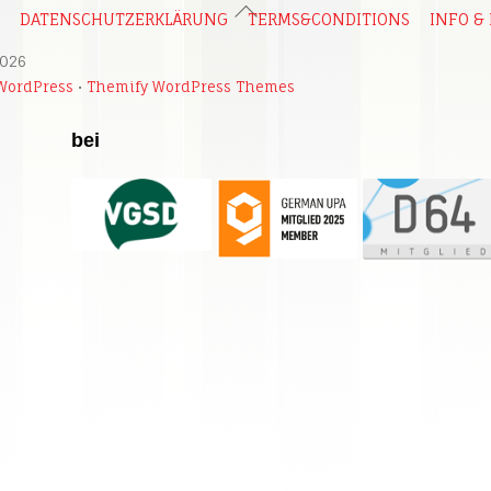
Back
DATENSCHUTZERKLÄRUNG
TERMS&CONDITIONS
INFO &
To
026
Top
WordPress
•
Themify WordPress Themes
bei