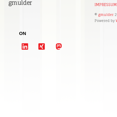
gmulder
IMPRESSUM
©
gmulder
2
Powered by
ON
LinkedIn
Xing
Mastodon