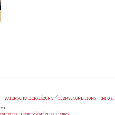
Back
DATENSCHUTZERKLÄRUNG
TERMS&CONDITIONS
INFO &
To
026
Top
WordPress
•
Themify WordPress Themes