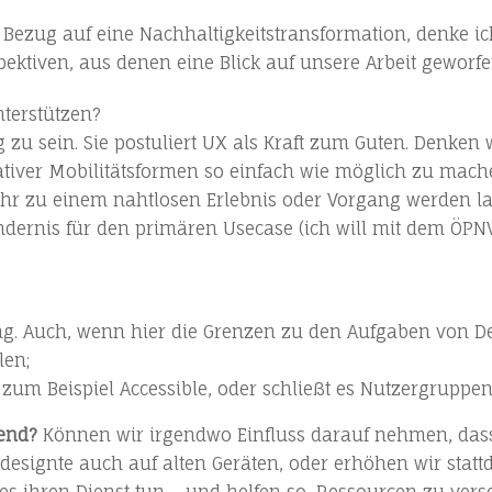
ezug auf eine Nachhaltigkeitstransformation, denke ich
spektiven, aus denen eine Blick auf unsere Arbeit geworf
terstützen?
g zu sein. Sie postuliert UX als Kraft zum Guten. Denken
ativer Mobilitätsformen so einfach wie möglich zu mach
ehr zu einem nahtlosen Erlebnis oder Vorgang werden l
ndernis für den primären Usecase (ich will mit dem ÖPNV
ung. Auch, wenn hier die Grenzen zu den Aufgaben von
len;
s zum Beispiel Accessible, oder schließt es Nutzergruppe
nend?
Können wir irgendwo Einfluss darauf nehmen, dass
designte auch auf alten Geräten, oder erhöhen wir stat
es ihren Dienst tun – und helfen so, Ressourcen zu ve