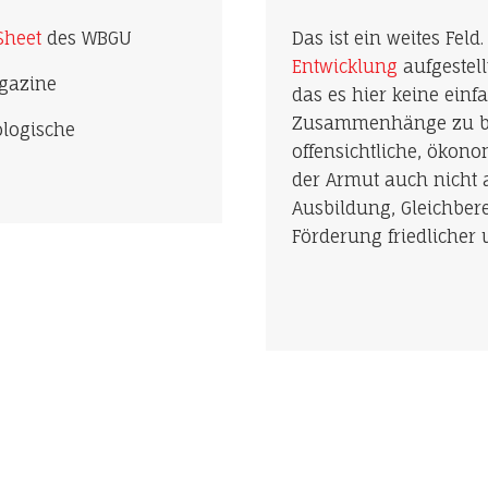
 Sheet
des WBGU
Das ist ein weites Fel
Entwicklung
aufgestell
azine
das es hier keine ein
Zusammenhänge zu bet
ologische
offensichtliche, ökon
der Armut auch nicht 
Ausbildung, Gleichber
Förderung friedlicher 